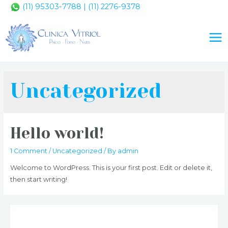
Skip
(11) 95303-7788
| (11) 2276-9378
to
content
Mai
Me
Uncategorized
Hello world!
1 Comment
/
Uncategorized
/ By
admin
Welcome to WordPress. This is your first post. Edit or delete it,
then start writing!